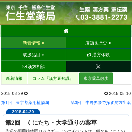
新着情報
店舗＆歴史
取扱品目
漢方体験
漢方相談
新着情報
コラム『漢方豆知識』
東京薬草散歩
2015-03-29
2015-05-10
第1回 東京都薬用植物園
第3回 中野界隈で探す局方生薬
2015-04-20
第2回 くにたち・大学通りの薬草
先週の薬用植物園ロックガーデンのイベントは、朝があいにくの