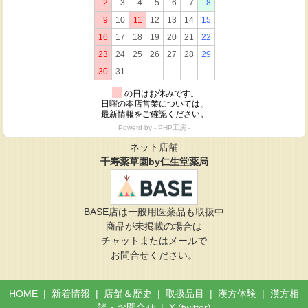
ネット店舗
千寿薬草園by仁生堂薬局
BASE店は一般用医薬品も取扱中
商品が未掲載の場合は
チャットまたはメールで
お問合せください。
HOME
|
新着情報
|
店舗＆歴史
|
取扱品目
|
漢方体験
|
漢方相
談・お問合せ
|
X (twitter)