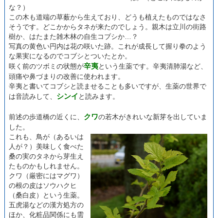
な？）
この木も道端の草薮から生えており、どうも植えたものではなさ
そうです。どこかからタネが来たのでしょう。親木は立川の街路
樹か、はたまた雑木林の自生コブシか…？
写真の黄色い円内は花の咲いた跡。これが成長して握り拳のよう
な果実になるのでコブシとついたとか。
辛夷
咲く前のツボミの状態が
という生薬です。辛夷清肺湯など、
頭痛や鼻づまりの改善に使われます。
辛夷と書いてコブシと読ませることも多いですが、生薬の世界で
シンイ
は音読みして、
と読みます。
クワ
前述の歩道橋の近くに、
の若木がきれいな新芽を出していま
した。
これも、鳥が（あるいは
人が？）美味しく食べた
桑の実のタネから芽生え
たものかもしれません。
クワ（厳密にはマグワ）
の根の皮はソウハクヒ
（桑白皮）という生薬。
五虎湯などの漢方処方の
ほか、化粧品関係にも需