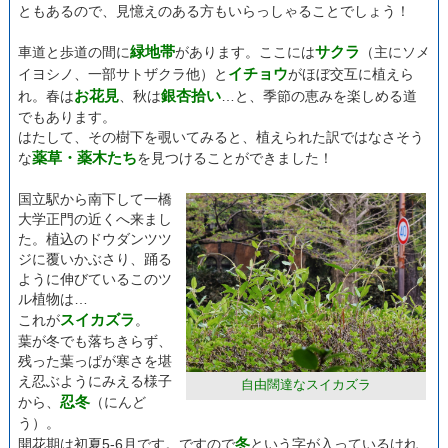
ともあるので、見憶えのある方もいらっしゃることでしょう！
緑地帯
サクラ
車道と歩道の間に
があります。ここには
（主にソメ
イチョウ
イヨシノ、一部サトザクラ他）と
がほぼ交互に植えら
お花見
銀杏拾い
れ。春は
、秋は
…と、季節の恵みを楽しめる道
でもあります。
はたして、その樹下を覗いてみると、植えられた訳ではなさそう
薬草・薬木たち
な
を見つけることができました！
国立駅から南下して一橋
大学正門の近くへ来まし
た。植込のドウダンツツ
ジに覆いかぶさり、踊る
ように伸びているこのツ
ル植物は…
スイカズラ
これが
。
葉が冬でも落ちきらず、
残った葉っぱが寒さを堪
え忍ぶようにみえる様子
自由闊達なスイカズラ
忍冬
から、
（にんど
う）。
冬
開花期は初夏5-6月です。ですので
という字が入っているけれ