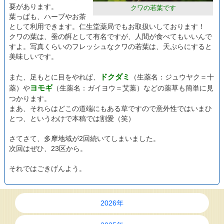
要があります。
クワの若葉です
葉っぱも、ハーブやお茶
として利用できます。仁生堂薬局でもお取扱いしております！
クワの葉は、蚕の餌として有名ですが、人間が食べてもいいんで
すよ。写真くらいのフレッシュなクワの若葉は、天ぷらにすると
美味しいです。
ドクダミ
また、足もとに目をやれば、
（生薬名：ジュウヤク＝十
ヨモギ
薬）や
（生薬名：ガイヨウ＝艾葉）などの薬草も簡単に見
つかります。
まあ、それらはどこの道端にもある草ですので意外性ではいまひ
とつ、というわけで本稿では割愛（笑）
さてさて、多摩地域が2回続いてしまいました。
次回はぜひ、23区から。
それではごきげんよう。
2026年