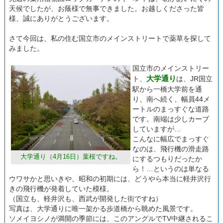
天候でしたが、お蔭様で無事できました。お越しくださった皆
様、誠にありがとうございます。
さて今回は、私の住む国立市のメインストリートで薬草を探して
みました。
国立市のメインストリー
大学通り
ト、
は、JR国立
駅から一橋大学前を通
り、南へ続く、幅員44メ
ートルのまっすぐな道路
です。南端は少しカーブ
していますが…
こんなに幅広でまっすぐ
なのは、飛行機の滑走路
大学通り（4月16日）葉桜ですね。
にするつもりだったか
ら！…というのは単なる
ウワサかと思いきや、昭和の初期には、どうやら本当に軽井沢行
きの飛行機が発着していた模様。
（国立も、軽井沢も、西武が開発した街ですね）
写真は、大学通りに唯一架かる歩道橋から眺めた風景です。
ソメイヨシノが満開の季節には、このアングルでTV中継されるこ