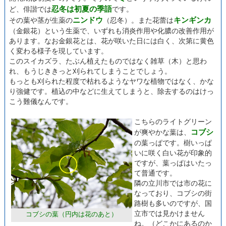
忍冬は初夏の季語
ど、俳諧では
です。
ニンドウ
キンギンカ
その葉や茎が生薬の
（忍冬）。また花蕾は
（金銀花）という生薬で、いずれも消炎作用や化膿の改善作用が
あります。なお金銀花とは、花が咲いた日には白く、次第に黄色
く変わる様子を現しています。
このスイカズラ、たぶん植えたものではなく雑草（木）と思わ
れ、もうじききっと刈られてしまうことでしょう。
もっとも刈られた程度で枯れるようなヤワな植物ではなく、かな
り強健です。植込の中などに生えてしまうと、除去するのはけっ
こう難儀なんです。
こちらのライトグリーン
コブシ
が爽やかな葉は、
の葉っぱです。樹いっぱ
いに咲く白い花が印象的
ですが、葉っぱはいたっ
て普通です。
隣の立川市では市の花に
なっており、コブシの街
路樹も多いのですが、国
立市では見かけません
コブシの葉（円内は花のあと）
ね。（どこかにあるのか