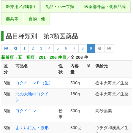
医療用／調剤用
食品・ハーブ類
医薬部外品・化粧品等
器具等
香物・他
品目種類別 第3類医薬品
1
2
3
4
5
6
7
8
9
新着順→五十音順 201 - 206 件目
／
全 206 件
区
商品名
性
内容
￥
供給元
分
状
量
3類
ヨクイニンＰ（生）
500g
栃本天海堂／生薬
3類
北の大地のヨクイニ
180g
栃本天海堂／生薬
ン
3類
ヨクイニン
粉
500g
高砂薬業
末
3類
よくいにん・原形
500ｇ
ウチダ和漢薬／生