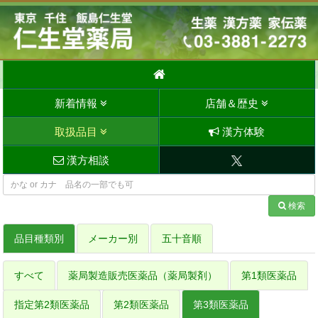
新着情報
店舗＆歴史
取扱品目
漢方体験
漢方相談
検索
品目種類別
メーカー別
五十音順
すべて
薬局製造販売医薬品（薬局製剤）
第1類医薬品
指定第2類医薬品
第2類医薬品
第3類医薬品