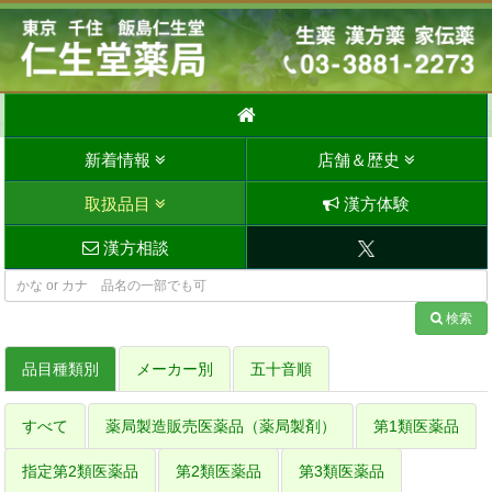
新着情報
店舗＆歴史
取扱品目
漢方体験
漢方相談
検索
品目種類別
メーカー別
五十音順
すべて
薬局製造販売医薬品（薬局製剤）
第1類医薬品
指定第2類医薬品
第2類医薬品
第3類医薬品