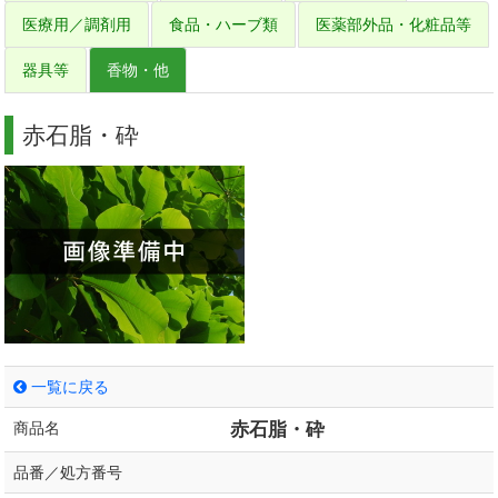
医療用／調剤用
食品・ハーブ類
医薬部外品・化粧品等
器具等
香物・他
赤石脂・砕
一覧に戻る
商品名
赤石脂・砕
品番／処方番号