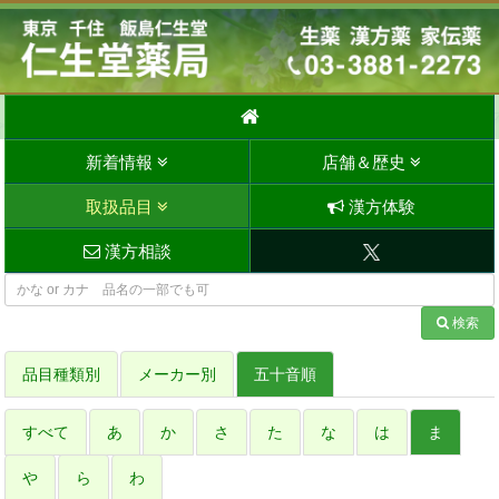
新着情報
店舗＆歴史
取扱品目
漢方体験
漢方相談
検索
品目種類別
メーカー別
五十音順
すべて
あ
か
さ
た
な
は
ま
や
ら
わ