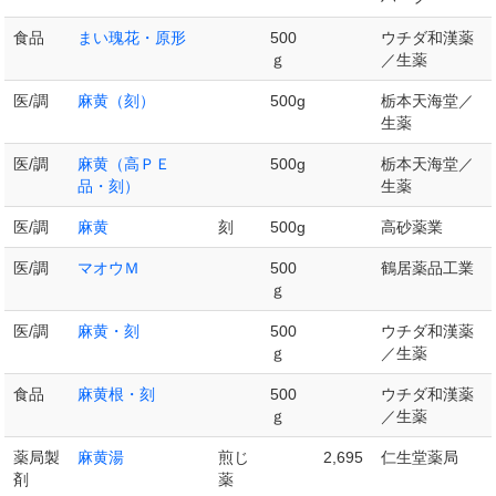
食品
まい瑰花・原形
500
ウチダ和漢薬
ｇ
／生薬
医/調
麻黄（刻）
500g
栃本天海堂／
生薬
医/調
麻黄（高ＰＥ
500g
栃本天海堂／
品・刻）
生薬
医/調
麻黄
刻
500g
高砂薬業
医/調
マオウＭ
500
鶴居薬品工業
ｇ
医/調
麻黄・刻
500
ウチダ和漢薬
ｇ
／生薬
食品
麻黄根・刻
500
ウチダ和漢薬
ｇ
／生薬
薬局製
麻黄湯
煎じ
2,695
仁生堂薬局
剤
薬