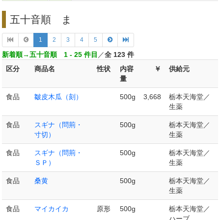
五十音順 ま
1
2
3
4
5
新着順→五十音順 1 - 25 件目
／
全 123 件
区分
商品名
性状
内容
￥
供給元
量
食品
皺皮木瓜（刻）
500g
3,668
栃本天海堂／
生薬
食品
スギナ（問荊・
500g
栃本天海堂／
寸切）
生薬
食品
スギナ（問荊・
500g
栃本天海堂／
ＳＰ）
生薬
食品
桑黄
500g
栃本天海堂／
生薬
食品
マイカイカ
原形
500g
栃本天海堂／
ハーブ