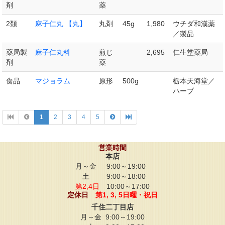
剤
薬
2類
麻子仁丸 【丸】
丸剤
45g
1,980
ウチダ和漢薬
／製品
薬局製
麻子仁丸料
煎じ
2,695
仁生堂薬局
剤
薬
食品
マジョラム
原形
500g
栃本天海堂／
ハーブ
1
2
3
4
5
営業時間
本店
月～金
9:00～19:00
土
9:00～18:00
第2,4日
10:00～17:00
定休日
第1, 3, 5日曜・祝日
千住二丁目店
月～金
9:00～19:00