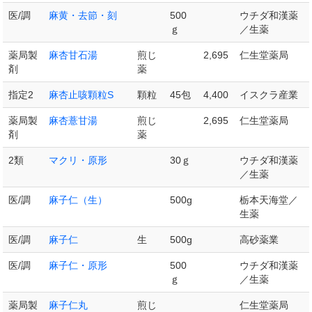
医/調
麻黄・去節・刻
500
ウチダ和漢薬
ｇ
／生薬
薬局製
麻杏甘石湯
煎じ
2,695
仁生堂薬局
剤
薬
指定2
麻杏止咳顆粒S
顆粒
45包
4,400
イスクラ産業
薬局製
麻杏薏甘湯
煎じ
2,695
仁生堂薬局
剤
薬
2類
マクリ・原形
30ｇ
ウチダ和漢薬
／生薬
医/調
麻子仁（生）
500g
栃本天海堂／
生薬
医/調
麻子仁
生
500g
高砂薬業
医/調
麻子仁・原形
500
ウチダ和漢薬
ｇ
／生薬
薬局製
麻子仁丸
煎じ
仁生堂薬局